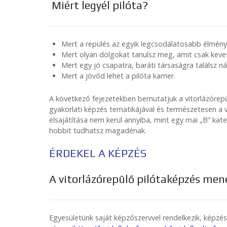
Miért legyél pilóta?
Mert a repülés az egyik legcsodálatosabb élmény,
Mert olyan dolgokat tanulsz meg, amit csak keve
Mert egy jó csapatra, baráti társaságra találsz ná
Mert a jövőd lehet a pilóta karrier.
A következő fejezetekben bemutatjuk a vitorlázórep
gyakorlati képzés tematikájával és természetesen a v
elsajátítása nem kerül annyiba, mint egy mai „B” kat
hobbit tudhatsz magadénak.
ÉRDEKEL A KÉPZÉS
A vitorlázórepülő pilótaképzés men
Egyesületünk saját képzőszervvel rendelkezik, képzé