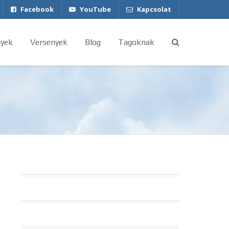
Facebook
YouTube
Kapcsolat
yek
Versenyek
Blog
Tagoknak
HA-VER és HA-RAP – avagy röviden
a lajstromjelekről
A levegő, mint közeg
Legendák a Levegőben Repülőnap
2017. május 26-28.