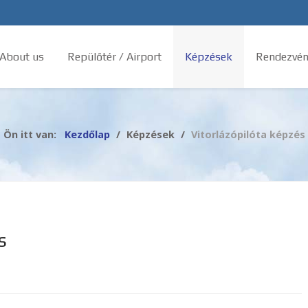
 About us
Repülőtér / Airport
Képzések
Rendezvén
Ön itt van:
Kezdőlap
Képzések
Vitorlázópilóta képzés
s