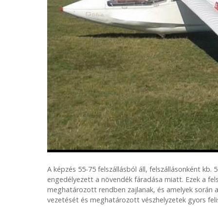
A képzés 55-75 felszállásból áll, felszállásonként k
engedélyezett a növendék fáradása miatt. Ezek a fels
meghatározott rendben zajlanak, és amelyek során a
vezetését és meghatározott vészhelyzetek gyors feli