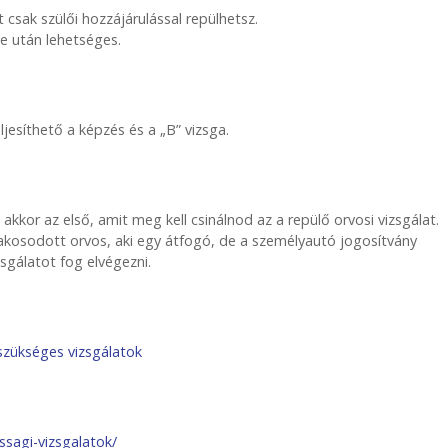
csak szülői hozzájárulással repülhetsz.
se után lehetséges.
ljesíthető a képzés és a „B” vizsga.
 akkor az első, amit meg kell csinálnod az a repülő orvosi vizsgálat.
kosodott orvos, aki egy átfogó, de a személyautó jogosítvány
sgálatot fog elvégezni.
.
 szükséges vizsgálatok
ssagi-vizsgalatok/