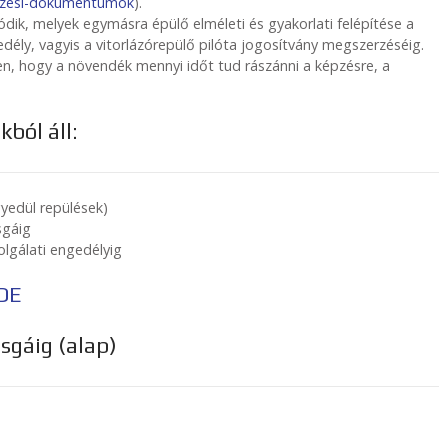
kepzesi-dokumentumok
).
ódik, melyek egymásra épülő elméleti és gyakorlati felépítése a
gedély, vagyis a vitorlázórepülő pilóta jogosítvány megszerzéséig.
en, hogy a növendék mennyi időt tud rászánni a képzésre, a
ból áll:
gyedül repülések)
sgáig
olgálati engedélyig
DE
sgáig (alap)