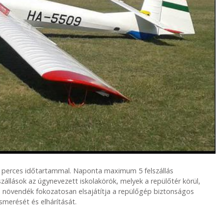
b. 5 perces időtartammal. Naponta maximum 5 felszállás
zállások az úgynevezett iskolakörök, melyek a repülőtér körül,
 növendék fokozatosan elsajátítja a repülőgép biztonságos
smerését és elhárítását.