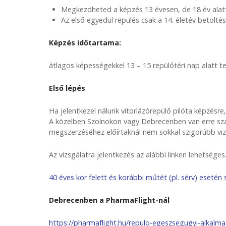
Megkezdheted a képzés 13 évesen, de 18 év alatt 
Az első egyedül repülés csak a 14. életév betölté
Képzés időtartama:
átlagos képességekkel 13 – 15 repülőtéri nap alatt te
Első lépés
Ha jelentkezel nálunk vitorlázórepülő pilóta képzésre,
A közelben Szolnokon vagy Debrecenben van erre sza
megszerzéséhez előírtaknál nem sokkal szigorúbb viz
Az vizsgálatra jelentkezés az alábbi linken lehetséges
40 éves kor felett és korábbi műtét (pl. sérv) esetén
Debrecenben a PharmaFlight-nál
https://pharmaflight.hu/repulo-egeszsegugyi-alkalma