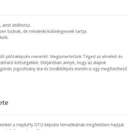
 amit átélhetsz.
sen tudnak, de mindenki különlegesnek tartja.
lunk.
ülő pilótaképzés menetét. Megismertetünk Téged az elméleti és
árható költségekkel. Elöljáróban annyit, hogy az alapok
egóriás jogosítvány ára és továbblépés esetén is egy megfizethető
ete
seinket a HajduFly DTO képzési tematikáinak megfelelően hajtjuk