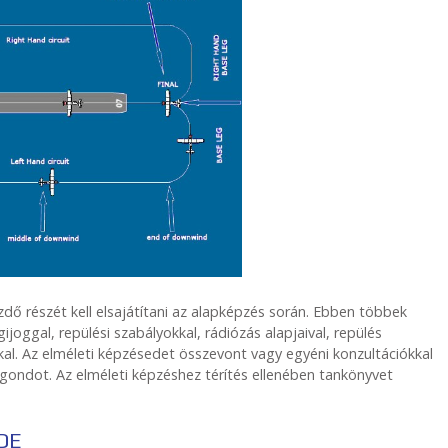
zdő részét kell elsajátítani az alapképzés során. Ebben többek
joggal, repülési szabályokkal, rádiózás alapjaival, repülés
kal. Az elméleti képzésedet összevont vagy egyéni konzultációkkal
z gondot. Az elméleti képzéshez térítés ellenében tankönyvet
DE