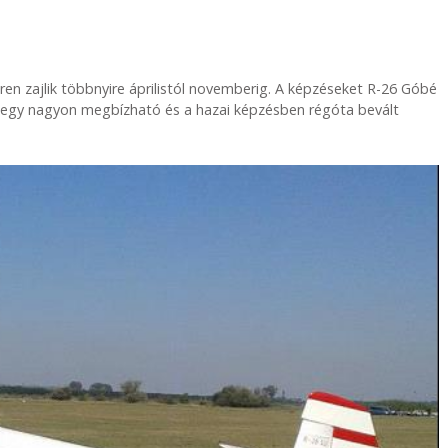
en zajlik többnyire áprilistól novemberig. A képzéseket R-26 Góbé
egy nagyon megbízható és a hazai képzésben régóta bevált