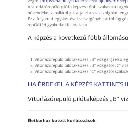
végre. (
https://hajdufly.hu/kepzesek/hajdufly-dto/
A vitorlázórepülő pilóta képzés több szakaszra tagol
növendéket a nulláról juttatja el a szakszolgálati en
Ez a folyamat egy-két évet vesz igénybe attól függő
repülőtéri gyakorlati feladataira.
A képzés a következő főbb állomások
Vitorlázórepülő pilótaképzés „B” vizsgáig (első e
Vitorlázórepülő pilótaképzés „B” vizsgától „C” viz
Vitorlázórepülő pilótaképzés "C" vizsgától szaksz
HA ÉRDEKEL A KÉPZÉS KATTINTS I
Vitorlázórepülő pilótaképzés „B” viz
Életkorhoz kötött korlátozások: