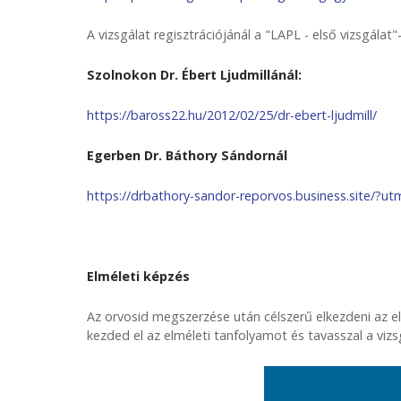
A vizsgálat regisztrációjánál a "LAPL - első vizsgálat"-o
Szolnokon Dr. Ébert Ljudmillánál:
https://baross22.hu/2012/02/25/dr-ebert-ljudmill/
Egerben
Dr. Báthory Sándornál
https://drbathory-sandor-reporvos.business.site/
Elméleti képzés
Az orvosid megszerzése után célszerű elkezdeni az el
kezded el az elméleti tanfolyamot és tavasszal a viz