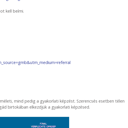
t kell beírni.
?utm_source=gmb&utm_medium=referral
méleti, mind pedig a gyakorlati képzést. Szerencsés esetben télen
sgád birtokában elkezdjük a gyakorlati képzésed.