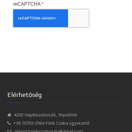
reCAPTCHA
*
Elérhetőség
4200 Hajdúszoboszló, Repülőtér
+36 70703 0564 Földi Csaba ügyvezető
airport.hajduszoboszlo@gmail.com