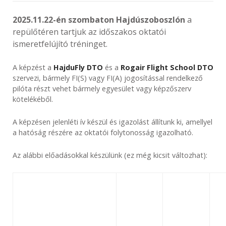
2025.11.22-én szombaton Hajdúszoboszlón
a
repülőtéren tartjuk az időszakos oktatói
ismeretfelújító tréninget.
A képzést a
HajduFly DTO
és a
Rogair Flight School DTO
szervezi, bármely FI(S) vagy FI(A) jogosítással rendelkező
pilóta részt vehet bármely egyesület vagy képzőszerv
kötelékéből.
A képzésen jelenléti ív készül és igazolást állítunk ki, amellyel
a hatóság részére az oktatói folytonosság igazolható.
Az alábbi előadásokkal készülünk (ez még kicsit változhat):