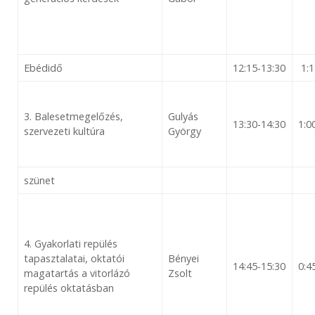
Ebéd​idő
12:15-13:30
1:1
3. Balesetmegelőzés,
Gulyás
13:30-14:30
1:0
szervezeti kultúra
György
szünet
4. Gyakorlati repülés
tapasztalatai, oktatói
Bényei
14:45-15:30
0:4
magatartás a vitorlázó
Zsolt
repülés oktatásban