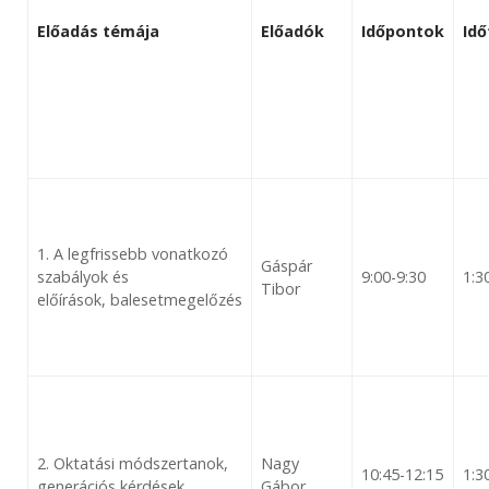
Előadás témája
Előadók
Időpontok
Id
1. A legfrissebb vonatkozó
Gáspár
szabályok és
9:00-9:30
1:3
Tibor
előírások, balesetmegelőzés
2. Oktatási módszertanok,
Nagy
10:45-12:15
1:3
generációs kérdések
Gábor