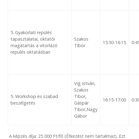
5. Gyakorlati repülés
tapasztalatai, oktatói
Szakos
15:30-16:15
0:4
magatartás a vitorlázó
Tibor
repülés oktatásban
Vig István,
Szakos
5. Workshop és szabad
Tibor,
16:15-17:00
0:3
beszélgetés
Gáspár
Tibor,Nagy
Gábor
A képzés díja: 25 000 Ft/fő (Étkezést nem tartalmaz). Ezt