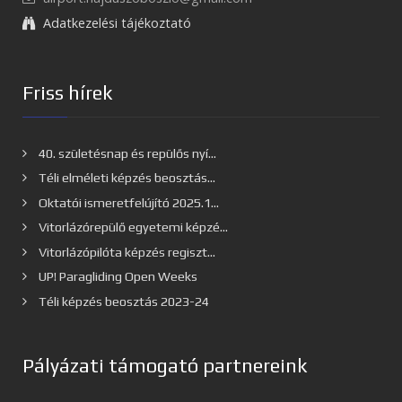
Adatkezelési tájékoztató
Friss hírek
40. születésnap és repülős nyí...
Téli elméleti képzés beosztás...
Oktatói ismeretfelújító 2025.1...
Vitorlázórepülő egyetemi képzé...
Vitorlázópilóta képzés regiszt...
UP! Paragliding Open Weeks
Téli képzés beosztás 2023-24
Pályázati támogató partnereink