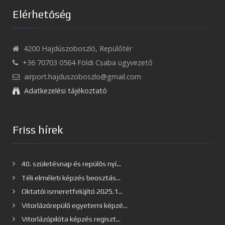
Elérhetőség
4200 Hajdúszoboszló, Repülőtér
+36 70703 0564 Földi Csaba ügyvezető
airport.hajduszoboszlo@gmail.com
Adatkezelési tájékoztató
Friss hírek
40. születésnap és repülős nyí...
Téli elméleti képzés beosztás...
Oktatói ismeretfelújító 2025.1...
Vitorlázórepülő egyetemi képzé...
Vitorlázópilóta képzés regiszt...