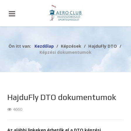
Ön itt van:
Kezdőlap
Képzések
HajduFly DTO
Képzési dokumentumok
HajduFly DTO dokumentumok
4660
Az alábbi linkeken érhetők el a DTO képzési