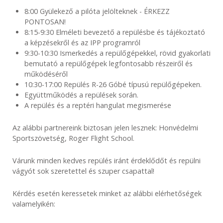
8:00 Gyülekező a pilóta jelölteknek - ÉRKEZZ
PONTOSAN!
8:15-9:30 Elméleti bevezető a repülésbe és tájékoztató
a képzésekről és az IPP programról
9:30-10:30 Ismerkedés a repülőgépekkel, rövid gyakorlati
bemutató a repülőgépek legfontosabb részeiről és
működéséről
10:30-17:00 Repülés R-26 Góbé típusú repülőgépeken.
Együttműködés a repülések során.
A repülés és a reptéri hangulat megismerése
Az alábbi partnereink biztosan jelen lesznek: Honvédelmi
Sportszövetség, Roger Flight School.
Várunk minden kedves repülés iránt érdeklődőt és repülni
vágyót sok szeretettel és szuper csapattal!
Kérdés esetén keressetek minket az alábbi elérhetőségek
valamelyikén: