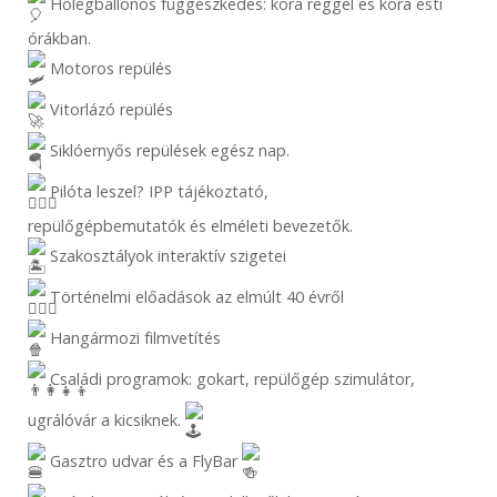
Hőlégballonos függeszkedés: kora reggel és kora esti
órákban.
Motoros repülés
Vitorlázó repülés
Siklóernyős repülések egész nap.
Pilóta leszel? IPP tájékoztató,
repülőgépbemutatók és elméleti bevezetők.
Szakosztályok interaktív szigetei
Történelmi előadások az elmúlt 40 évről
Hangármozi filmvetítés
Családi programok: gokart, repülőgép szimulátor,
ugrálóvár a kicsiknek.
Gasztro udvar és a FlyBar