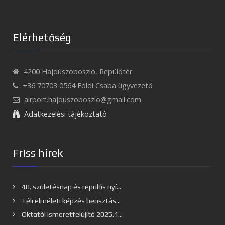
Elérhetőség
4200 Hajdúszoboszló, Repülőtér
+36 70703 0564 Földi Csaba ügyvezető
airport.hajduszoboszlo@gmail.com
Adatkezelési tájékoztató
Friss hírek
40. születésnap és repülős nyí...
Téli elméleti képzés beosztás...
Oktatói ismeretfelújító 2025.1...