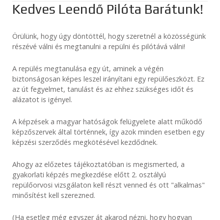
Kedves Leendő Pilóta Barátunk!
Örülünk, hogy úgy döntöttél, hogy szeretnél a közösségünk
részévé válni és megtanulni a repülni és pilótává válni!
A repülés megtanulása egy út, aminek a végén
biztonságosan képes leszel irányítani egy repülőeszközt. Ez
az út fegyelmet, tanulást és az ehhez szükséges időt és
alázatot is igényel.
A képzések a magyar hatóságok felügyelete alatt működő
képzőszervek által történnek, így azok minden esetben egy
képzési szerződés megkötésével kezdődnek.
Ahogy az előzetes tájékoztatóban is megismerted, a
gyakorlati képzés megkezdése előtt 2. osztályú
repülőorvosi vizsgálaton kell részt venned és ott "alkalmas"
minősítést kell szerezned.
(Ha esetleg még egyszer át akarod nézni, hogy hogyan