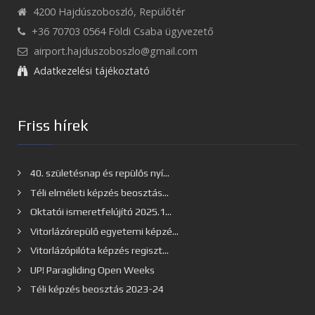
4200 Hajdúszoboszló, Repülőtér
+36 70703 0564 Földi Csaba ügyvezető
airport.hajduszoboszlo@gmail.com
Adatkezelési tájékoztató
Friss hírek
40. születésnap és repülős nyí...
Téli elméleti képzés beosztás...
Oktatói ismeretfelújító 2025.1...
Vitorlázórepülő egyetemi képzé...
Vitorlázópilóta képzés regiszt...
UP! Paragliding Open Weeks
Téli képzés beosztás 2023-24