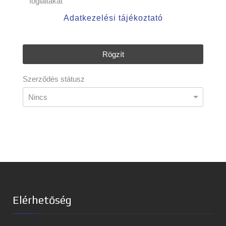
foglaltakat
Adatkezelési tájékoztató
Rögzít
Szerződés státusz
Elérhetőség