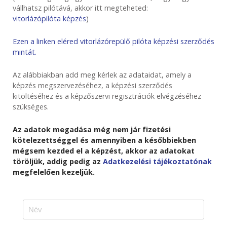
vállhatsz pilótává, akkor itt megteheted:
vitorlázópilóta képzés
)
Ezen a linken eléred vitorlázórepülő pilóta képzési szerződés
mintát.
Az alábbiakban add meg kérlek az adataidat, amely a
képzés megszervezéséhez, a képzési szerződés
kitöltéséhez és a képzőszervi regisztrációk elvégzéséhez
szükséges.
Az adatok megadása még nem jár fizetési
kötelezettséggel és amennyiben a későbbiekben
mégsem kezded el a képzést, akkor az adatokat
töröljük, addig pedig az
Adatkezelési tájékoztatónak
megfelelően kezeljük.