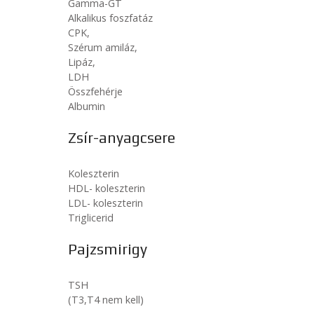
Gamma-GT
Alkalikus foszfatáz
CPK,
Szérum amiláz,
Lipáz,
LDH
Összfehérje
Albumin
Zsír-anyagcsere
Koleszterin
HDL- koleszterin
LDL- koleszterin
Triglicerid
Pajzsmirigy
TSH
(T3,T4 nem kell)