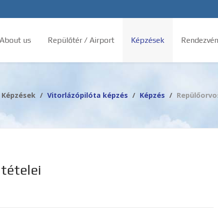
 About us
Repülőtér / Airport
Képzések
Rendezvén
Képzések
Vitorlázópilóta képzés
Képzés
Repülőorvos
ltételei