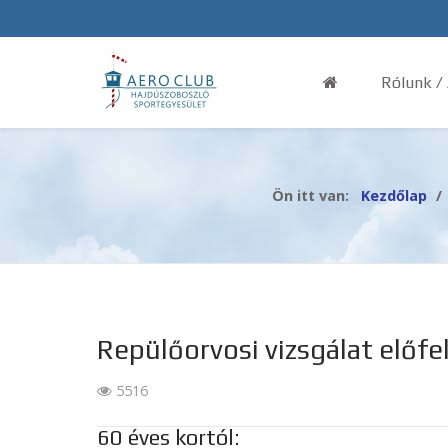
Rólunk /
Ön itt van:
Kezdőlap
Repülőorvosi vizsgálat előfe
5516
60 éves kortól: