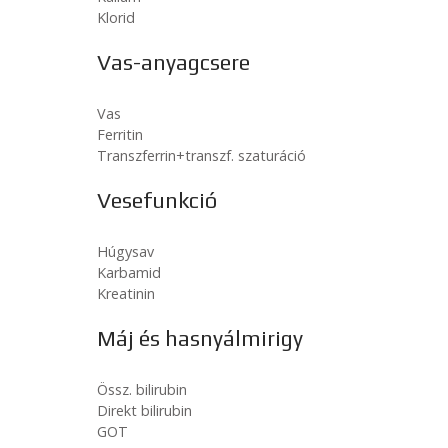
Klorid
Vas-anyagcsere
Vas
Ferritin
Transzferrin+transzf. szaturáció
Vesefunkció
Húgysav
Karbamid
Kreatinin
Máj és hasnyálmirigy
Össz. bilirubin
Direkt bilirubin
GOT