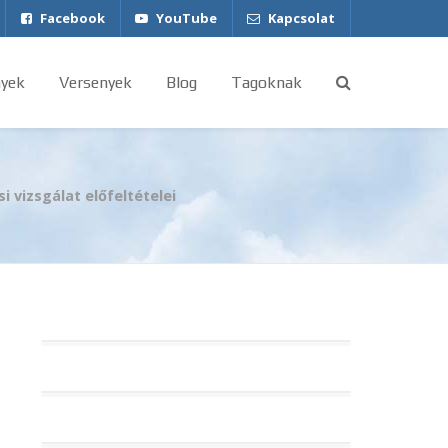
Facebook
YouTube
Kapcsolat
yek
Versenyek
Blog
Tagoknak
i vizsgálat előfeltételei
HA-VER és HA-RAP – avagy röviden
a lajstromjelekről
A levegő, mint közeg
Legendák a Levegőben Repülőnap
2017. május 26-28.