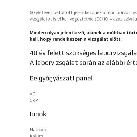
60 életévét betöltött jelentkezőnek a repülőorvosi és 
vizsgálatot is el kell végeztetnie (ECHO – azaz szívu
Minden olyan jelentkező, akinek a múltban törté
kell, hogy rendelkezzen a vizsgálat előtt.
40 év felett szükséges laborvizsgála
A laborvizsgálat során az alábbi érté
Belgyógyászati panel
VC
CRP
Ionok
Natrium
Kalium