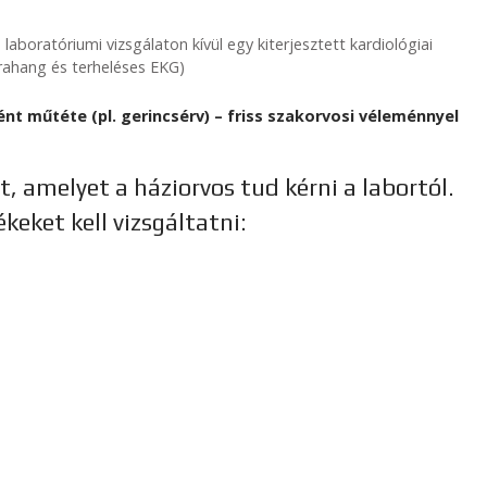
laboratóriumi vizsgálaton kívül egy kiterjesztett kardiológiai
ltrahang és terheléses EKG)
nt műtéte (pl. gerincsérv) – friss szakorvosi véleménnyel
t, amelyet a háziorvos tud kérni a labortól.
keket kell vizsgáltatni: