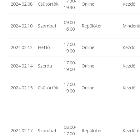
17:30-
2024.02.08
Csütörtök
Online
Kezdő
19:30
09:00-
2024.02.10
Szombat
Repülőtér
Mindenk
16:00
17:00-
2024.02.12
Hétfő
Online
Kezdő
19:00
17:00-
2024.02.14
Szerda
Online
Kezdő
19:00
17:00-
2024.02.15
Csütörtök
Online
Kezdő
19:00
08:00-
2024.02.17
Szombat
Repülőtér
Kezdő é
17:00