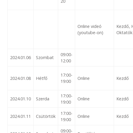
20
Online videó
Kezdő, 
(youtube-on)
Oktatók
09:00-
2024.01.06
Szombat
12:00
17:00-
2024.01.08
Hétfő
Online
Kezdő
19:00
17:00-
2024.01.10
Szerda
Online
Kezdő
19:00
17:00-
2024.01.11
Csütörtök
Online
Kezdő
19:00
09:00-