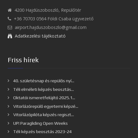
4200 Hajdúszoboszló, Repülőtér
+36 70703 0564 Földi Csaba ügyvezető
airport.hajduszoboszlo@gmail.com
Adatkezelési tájékoztató
Friss hírek
40. születésnap és repülős nyí...
Téli elméleti képzés beosztás...
Oktatói ismeretfelújító 2025.1...
Vitorlázórepülő egyetemi képzé...
Vitorlázópilóta képzés regiszt...
UP! Paragliding Open Weeks
Téli képzés beosztás 2023-24