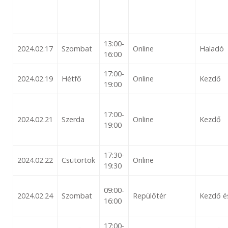
13:00-
2024.02.17
Szombat
Online
Haladó
16:00
17:00-
2024.02.19
Hétfő
Online
Kezdő
19:00
17:00-
2024.02.21
Szerda
Online
Kezdő
19:00
17:30-
2024.02.22
Csütörtök
Online
19:30
09:00-
2024.02.24
Szombat
Repülőtér
Kezdő é
16:00
17:00-