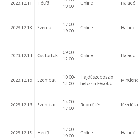
2023.12.11
Hétfő
Online
Haladó
19:00
17:00-
2023.12.13
Szerda
Online
Haladó
19:00
09:00-
2023.12.14
Csütörtök
Online
Haladó
12:00
10:00-
Hajdúszoboszló,
2023.12.16
Szombat
Mindenk
13:00
helyszín később
14:00-
2023.12.16
Szombat
Repülőtér
Kezdők 
17:00
17:00-
2023.12.18
Hétfő
Online
Haladó
19:00