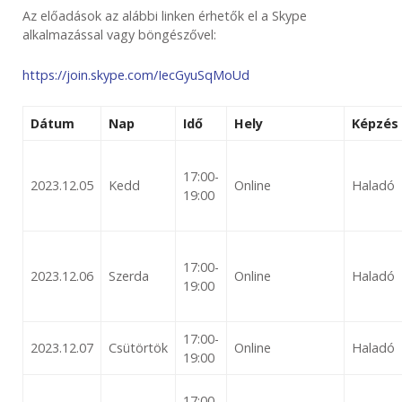
Az előadások az alábbi linken érhetők el a Skype
alkalmazással vagy böngészővel:
https://join.skype.com/IecGyuSqMoUd
Dátum
Nap
Idő
Hely
Képzés 
17:00-
2023.12.05
Kedd
Online
Haladó
19:00
17:00-
2023.12.06
Szerda
Online
Haladó
19:00
17:00-
2023.12.07
Csütörtök
Online
Haladó
19:00
17:00-