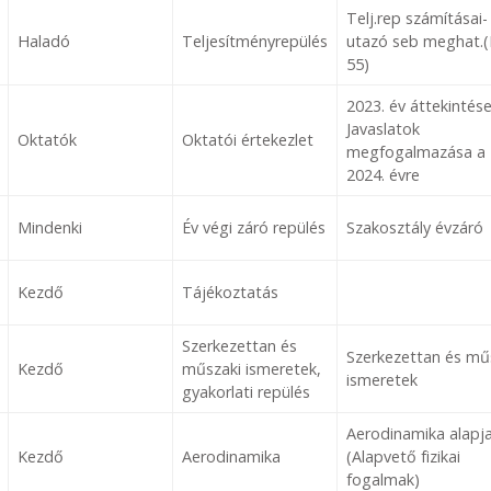
Telj.rep számításai-
Haladó
Teljesítményrepülés
utazó seb meghat.(I
55)
2023. év áttekintése
Javaslatok
Oktatók
Oktatói értekezlet
megfogalmazása a
2024. évre
Mindenki
Év végi záró repülés
Szakosztály évzáró
Kezdő
Tájékoztatás
Szerkezettan és
Szerkezettan és mű
Kezdő
műszaki ismeretek,
ismeretek
gyakorlati repülés
Aerodinamika alapja
Kezdő
Aerodinamika
(Alapvető fizikai
fogalmak)