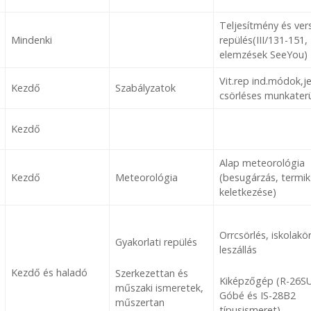
Teljesítmény és ver
Mindenki
repülés(III/131-151,
elemzések SeeYou)
Vit.rep ind.módok,je
Kezdő
Szabályzatok
csörléses munkater
Kezdő
Alap meteorológia
Kezdő
Meteorológia
(besugárzás, termik
keletkezése)
Orrcsörlés, iskolakör
Gyakorlati repülés
leszállás
Kezdő és haladó
Szerkezettan és
Kiképzőgép (R-26S
műszaki ismeretek,
Góbé és IS-28B2
műszertan
típusismeret)