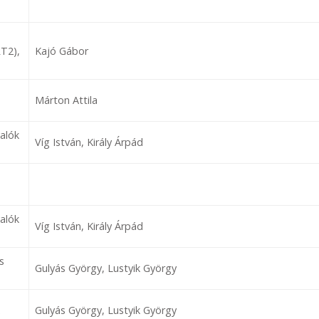
RT2),
Kajó Gábor
Márton Attila
alók
Víg István, Király Árpád
alók
Víg István, Király Árpád
s
Gulyás György, Lustyik György
Gulyás György, Lustyik György