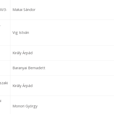
II/3-
Makai Sándor
.
Vig István
Király Árpád
Baranyai Bernadett
szaki
Király Árpád
i
Monori György