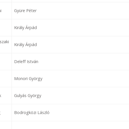
i
Gyüre Péter
Király Árpád
szaki
Király Árpád
Deleff István
Monori György
k
Gulyás György
g
Bodrogközi László