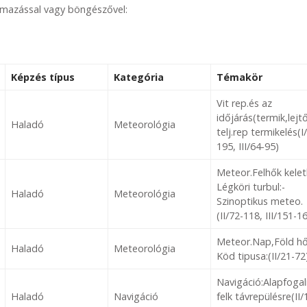
almazással vagy böngészővel:
Képzés típus
Kategória
Témakör
Vit rep.és az
időjárás(termik,lejtő
Haladó
Meteorológia
telj.rep termikelés(I
195, III/64-95)
Meteor.Felhők kelet
Légköri turbul:-
Haladó
Meteorológia
Szinoptikus meteo.
(II/72-118, III/151-1
Meteor.Nap,Föld h
Haladó
Meteorológia
Köd tipusa:(II/21-72
Navigáció:Alapfoga
Haladó
Navigáció
felk távrepülésre(II/