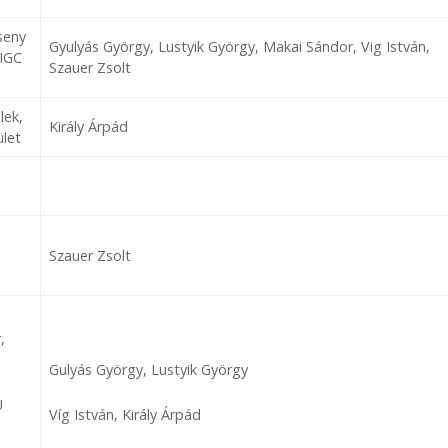
seny
Gyulyás György, Lustyik György, Makai Sándor, Vig István,
 IGC
Szauer Zsolt
lek,
Király Árpád
ület
Szauer Zsolt
,
Gulyás György, Lustyik György
U
Víg István, Király Árpád