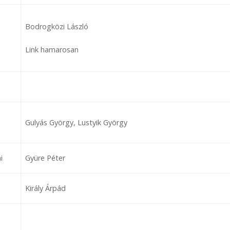
Bodrogközi László
Link hamarosan
Gulyás György, Lustyik György
i
Gyüre Péter
Király Árpád