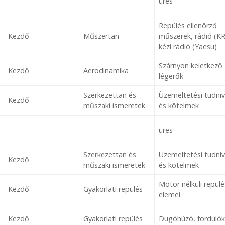
üres
Repülés ellenörző
Kezdő
Műszertan
műszerek, rádió (K
kézi rádió (Yaesu)
Szárnyon keletkező
Kezdő
Aerodinamika
légerők
Szerkezettan és
Üzemeltetési tudniv
Kezdő
műszaki ismeretek
és kötelmek
üres
Szerkezettan és
Üzemeltetési tudniv
Kezdő
műszaki ismeretek
és kötelmek
Motor nélküli repülé
Kezdő
Gyakorlati repülés
elemei
Kezdő
Gyakorlati repülés
Dugóhúzó, fordulók