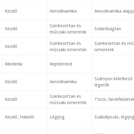
Kezdő
Aerodinamika
Aerodinamika alapja
Szerkezettan és
Kezdő
Szilárdságtan
műszaki ismeretek
Szerkezettan és
Szerkezettan és mű
Kezdő
műszaki ismeretek
ismeretek
Mindenki
Reptérrend
Szárnyon keletkező
Kezdő
Aerodinamika
légerők
Szerkezettan és
Kezdő
Törzs, farokfelülete
műszaki ismeretek
Kezdő, Haladó
Légijog
Szabályozás, légijo