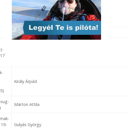
Oktató(k)
)-
Lustyik György
/176-
k-
Király Árpád
65)
ősug-
Márton Attila
)
lmak-
119-
Gulyás György