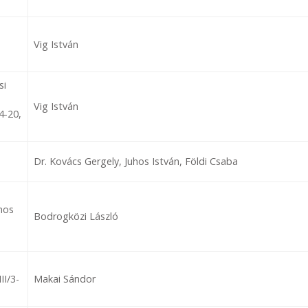
Vig István
si
Vig István
4-20,
Dr. Kovács Gergely, Juhos István, Földi Csaba
nos
Bodrogközi László
II/3-
Makai Sándor