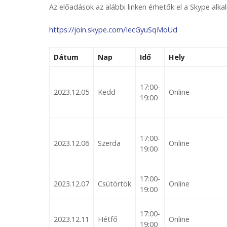
Az előadások az alábbi linken érhetők el a Skype alk
https://join.skype.com/IecGyuSqMoUd
Dátum
Nap
Idő
Hely
17:00-
2023.12.05
Kedd
Online
19:00
17:00-
2023.12.06
Szerda
Online
19:00
17:00-
2023.12.07
Csütörtök
Online
19:00
17:00-
2023.12.11
Hétfő
Online
19:00