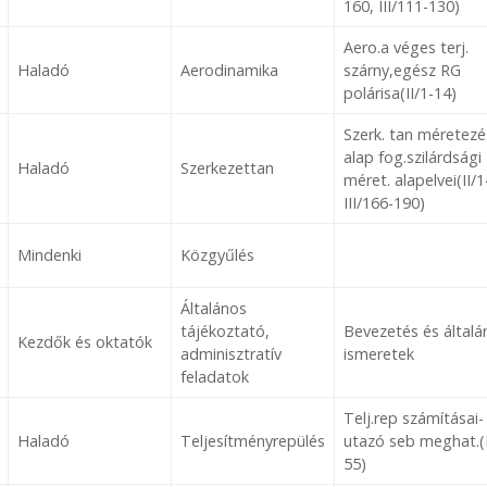
160, III/111-130)
Aero.a véges terj.
Haladó
Aerodinamika
szárny,egész RG
polárisa(II/1-14)
Szerk. tan méretezé
alap fog.szilárdsági
Haladó
Szerkezettan
méret. alapelvei(II/1
III/166-190)
Mindenki
Közgyűlés
Általános
tájékoztató,
Bevezetés és általá
Kezdők és oktatók
adminisztratív
ismeretek
feladatok
Telj.rep számításai-
Haladó
Teljesítményrepülés
utazó seb meghat.(I
55)