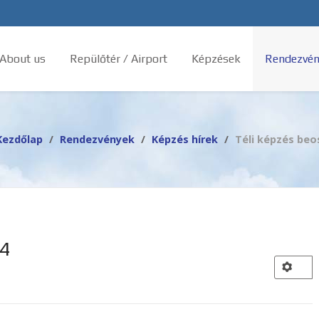
 About us
Repülőtér / Airport
Képzések
Rendezvén
Kezdőlap
Rendezvények
Képzés hírek
Téli képzés beo
24