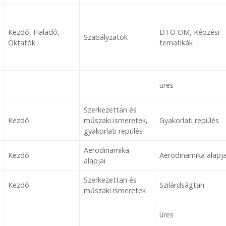
Kezdő, Haladó,
DTO OM, Képzési
Szabályzatok
Oktatók
tematikák
üres
Szerkezettan és
Kezdő
műszaki ismeretek,
Gyakorlati repülés
gyakorlati repülés
Aerodinamika
Kezdő
Aerodinamika alapja
alapjai
Szerkezettan és
Kezdő
Szilárdságtan
műszaki ismeretek
üres